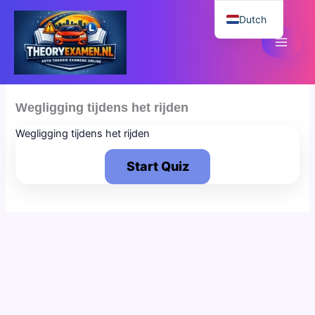
Ga
Dutch
naar
de
English
inhoud
Wegligging tijdens het rijden
Wegligging tijdens het rijden